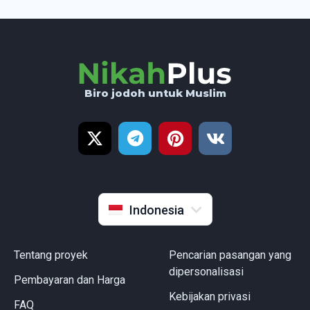
Biro jodoh untuk Muslim
English
Русский
Türkçe
Français
Indonesia
Tentang proyek
Pencarian pasangan yang
dipersonalisasi
Pembayaran dan Harga
Kebijakan privasi
FAQ