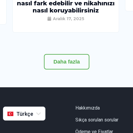
nasıl fark edebilir ve nikahınızı
nasıl koruyabilirsiniz
Aralık 17, 2025
Daha fazla
English
Русский
Français
Hakkımızda
Indonesia
Türkçe
Sıkça sorulan sorular
Ödeme ve Fiyatlar