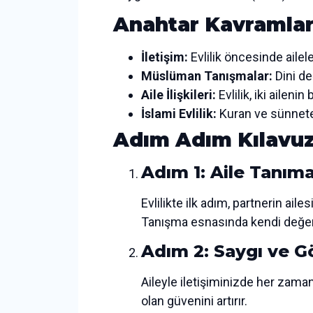
Anahtar Kavramlar
İletişim:
Evlilik öncesinde ailel
Müslüman Tanışmalar:
Dini de
Aile İlişkileri:
Evlilik, iki aileni
İslami Evlilik:
Kuran ve sünnete 
Adım Adım Kılavu
Adım 1: Aile Tanıma
Evlilikte ilk adım, partnerin ail
Tanışma esnasında kendi değerle
Adım 2: Saygı ve G
Aileyle iletişiminizde her zaman 
olan güvenini artırır.