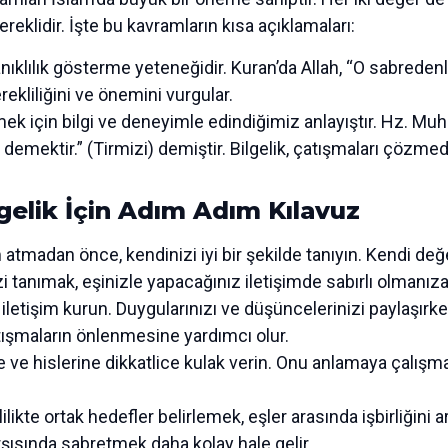
reklidir. İşte bu kavramların kısa açıklamaları:
nıklılık gösterme yeteneğidir. Kuran’da Allah, “O sabredenl
ekliliğini ve önemini vurgular.
ek için bilgi ve deneyimle edindiğimiz anlayıştır. Hz. Muh
 demektir.” (Tirmizi) demiştir. Bilgelik, çatışmaları çözmed
ilgelik İçin Adım Adım Kılavuz
 atmadan önce, kendinizi iyi bir şekilde tanıyın. Kendi değer
zi tanımak, eşinizle yapacağınız iletişimde sabırlı olmanıza
 iletişim kurun. Duygularınızı ve düşüncelerinizi paylaşırke
çatışmaların önlenmesine yardımcı olur.
 ve hislerine dikkatlice kulak verin. Onu anlamaya çalışma
ilikte ortak hedefler belirlemek, eşler arasında işbirliğini ar
şısında sabretmek daha kolay hale gelir.