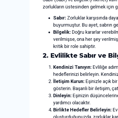
zorlukların üstesinden gelmek için ge
Sabır:
Zorluklar karşısında daya
buyurmuştur. Bu ayet, sabrın ger
Bilgelik:
Doğru kararlar verebilm
verilmişse, ona her şey verilmiş
kritik bir role sahiptir.
2. Evlilikte Sabır ve B
Kendinizi Tanıyın:
Evliliğe adım
hedeflerinizi belirleyin. Kendini
İletişim Kurun:
Eşinizle açık bir
gösterin. Başarılı bir iletişim, 
Dinleyin:
Eşinizin düşüncelerine
yardımcı olacaktır.
Birlikte Hedefler Belirleyin:
Evl
oluşturduğunuzda, zorluklar kar