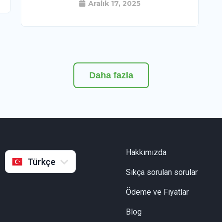
Aralık 17, 2025
Daha fazla
English
Русский
Français
Hakkımızda
Indonesia
Türkçe
Sıkça sorulan sorular
Ödeme ve Fiyatlar
Blog