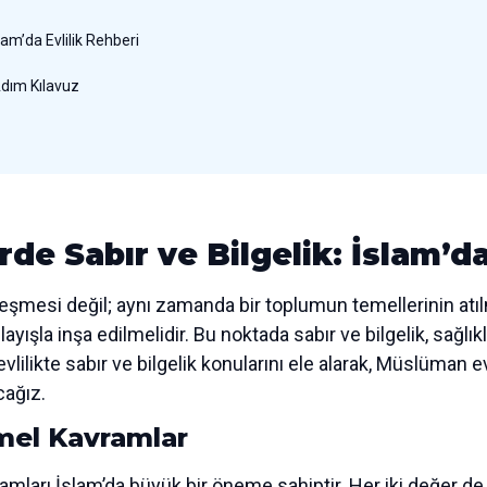
lam’da Evlilik Rehberi
 Adım Kılavuz
de Sabır ve Bilgelik: İslam’da
birleşmesi değil; aynı zamanda bir toplumun temellerinin at
anlayışla inşa edilmelidir. Bu noktada sabır ve bilgelik, sağlıklı
lilikte sabır ve bilgelik konularını ele alarak, Müslüman evl
cağız.
emel Kavramlar
amları İslam’da büyük bir öneme sahiptir. Her iki değer de ev