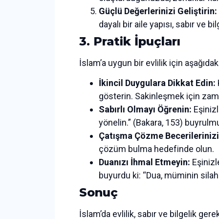
Güçlü Değerlerinizi Geliştirin:
dayalı bir aile yapısı, sabır ve bil
3. Pratik İpuçları
İslam’a uygun bir evlilik için aşağıdak
İkincil Duygulara Dikkat Edin:
gösterin. Sakinleşmek için zama
Sabırlı Olmayı Öğrenin:
Eşinizl
yönelin.” (Bakara, 153) buyrulm
Çatışma Çözme Becerilerinizi 
çözüm bulma hedefinde olun.
Duanızı İhmal Etmeyin:
Eşinizl
buyurdu ki: “Dua, müminin silahı
Sonuç
İslam’da evlilik, sabır ve bilgelik ger