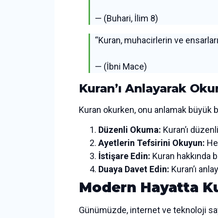
— (Buhari, İlim 8)
“Kuran, muhacirlerin ve ensarlar
— (İbni Mace)
Kuran’ı Anlayarak Ok
Kuran okurken, onu anlamak büyük bir 
Düzenli Okuma:
Kuran’ı düzenli
Ayetlerin Tefsirini Okuyun:
Her
İstişare Edin:
Kuran hakkında bilg
Duaya Davet Edin:
Kuran’ı anlay
Modern Hayatta Ku
Günümüzde, internet ve teknoloji say