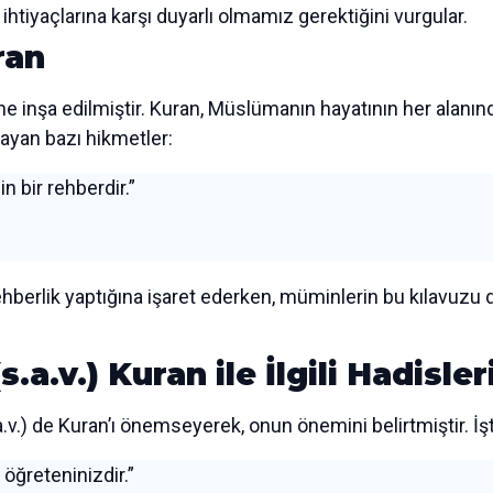
tiyaçlarına karşı duyarlı olmamız gerektiğini vurgular.
ran
ine inşa edilmiştir. Kuran, Müslümanın hayatının her alanınd
klayan bazı hikmetler:
n bir rehberdir.”
 rehberlik yaptığına işaret ederken, müminlerin bu kılavuzu 
a.v.) Kuran ile İlgili Hadisler
 de Kuran’ı önemseyerek, onun önemini belirtmiştir. İşt
 öğreteninizdir.”