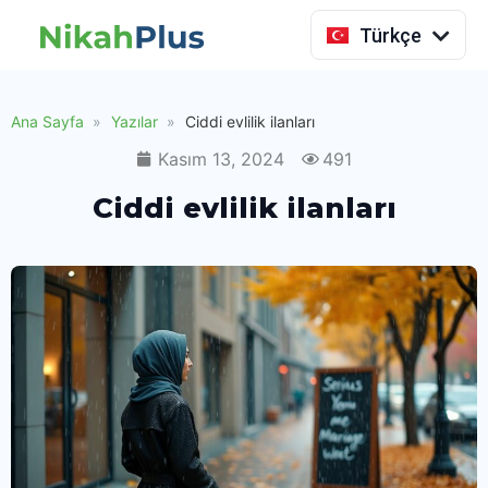
Indonesia
Türkçe
Ana Sayfa
Yazılar
Ciddi evlilik ilanları
Kasım 13, 2024
491
Ciddi evlilik ilanları